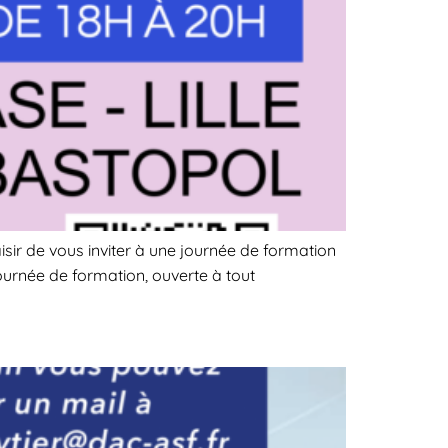
isir de vous inviter à une journée de formation
ournée de formation, ouverte à tout