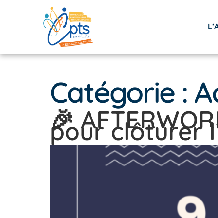
L’
Catégorie :
A
🎉 AFTERWORK 
pour clôturer 