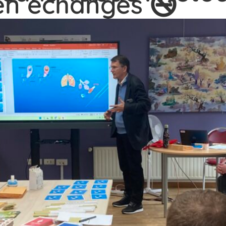
 en échanges 🚭