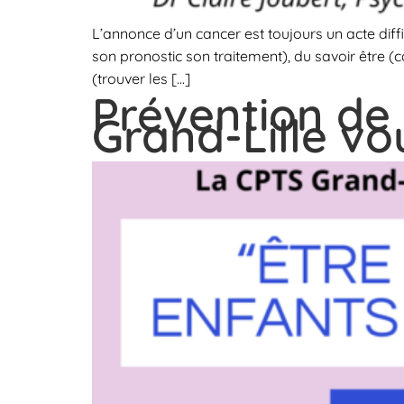
L’annonce d’un cancer est toujours un acte diffic
son pronostic son traitement), du savoir être (
(trouver les […]
Prévention de 
Grand-Lille vou