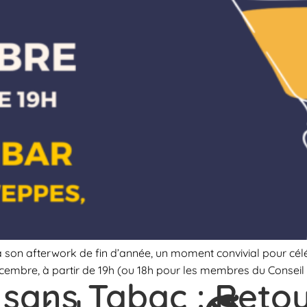
r à son afterwork de fin d’année, un moment convivial pour cél
embre, à partir de 19h (ou 18h pour les membres du Conseil 
 sans Tabac : Reto