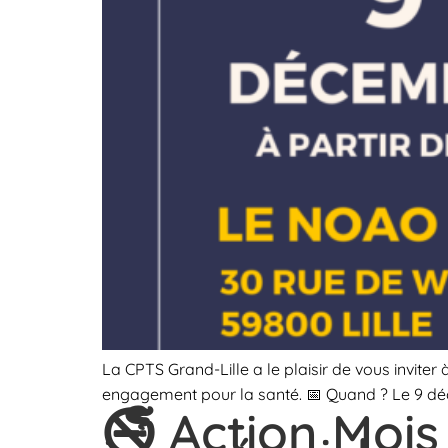
La CPTS Grand-Lille a le plaisir de vous invite
engagement pour la santé. 📅 Quand ? Le 9 déc
🚭 Action Mois