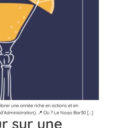
ébrer une année riche en actions et en
d’Administration). 📍 Où ? Le Noao Bar30 […]
ur sur une